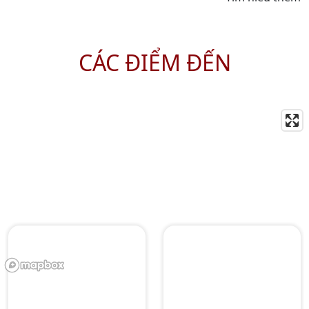
thắng cảnh hay nếp
sống thanh lịch của
người Tràng An, mà còn
CÁC ĐIỂM ĐẾN
được biết đến như cái
nôi của một nền ẩm
thực tinh tế, hài hòa và
giàu bản sắc. Ẩm thực
Hà Nội không phô
trương, cầu kỳ theo
kiểu xa hoa, mà chú
trọng đến sự tinh tế
trong hương vị, sự cân
bằng hài hòa trong
cách chế biến và chiều
sâu văn hóa được hun
đúc qua nhiều thế hệ.
Mỗi món ăn Hà Nội
không chỉ để thưởng
thức mà còn là một câu