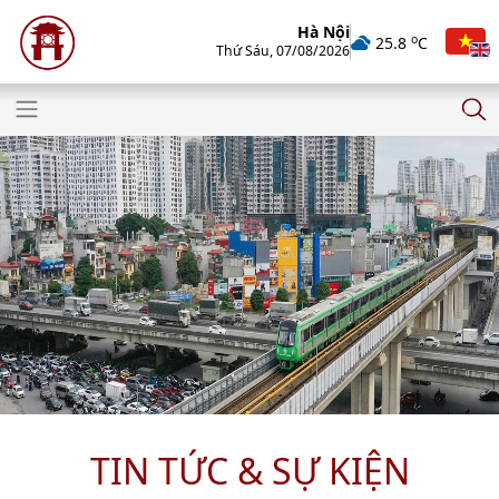
Hà Nội
o
25.8
C
Thứ Sáu, 07/08/2026
TIN TỨC & SỰ KIỆN