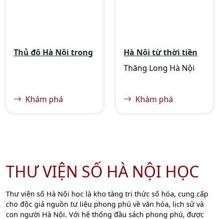
chuyện, phản ánh tâm
hồn, lối sống và cốt
cách của con người nơi
đây.
Thủ đô Hà Nội trong
Hà Nội từ thời tiền
tiến trình lịch sử
sử đến thời Bắc
Thăng Long Hà Nội
Việt Nam (phần 1)
thuộc
Khám phá
Khám phá
THƯ VIỆN SỐ HÀ NỘI HỌC
Thư viện số Hà Nội học là kho tàng tri thức số hóa, cung cấp
cho độc giả nguồn tư liệu phong phú về văn hóa, lịch sử và
con người Hà Nội. Với hệ thống đầu sách phong phú, được