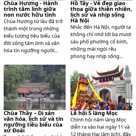
Chùa Hương - Hành
Hồ Tây - Vẻ đẹp giao
trình tâm linh giữa
thoa giữa thiên nhiên,
non nước hữu tình
lịch sử và nhịp sống
Hà Nội
Chùa Hương từ lâu đã trở
Nhắc đến Hà Nội, người ta
thành một trong những
không chỉ nhớ tới ba mươi
biểu tượng tiêu biểu của
sáu phố phường cổ kính,
đời sống tâm linh và văn
những mái ngói rêu
hóa tín ngưỡng người...
phong hay nhịp sống...
Chùa Thầy – Di sản
Lễ hội 5 làng Mọc
văn hóa, lịch sử và tín
Chính hội năm làng Mọc
ngưỡng tiêu biểu của
diễn ra vào hai ngày 11 và
xứ Đoài
12 tháng Hai (âm lịch), đây