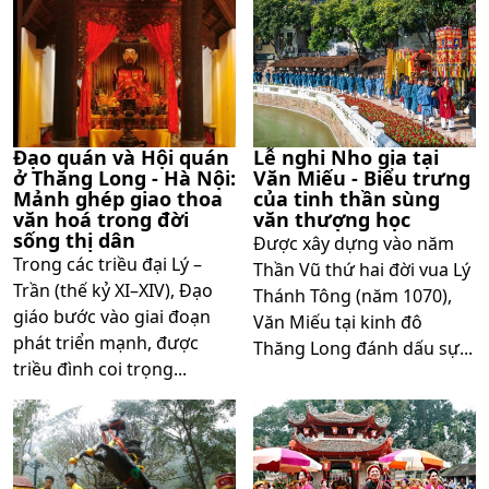
Đạo quán và Hội quán
Lễ nghi Nho gia tại
ở Thăng Long - Hà Nội:
Văn Miếu - Biểu trưng
Mảnh ghép giao thoa
của tinh thần sùng
văn hoá trong đời
văn thượng học
sống thị dân
Được xây dựng vào năm
Trong các triều đại Lý –
Thần Vũ thứ hai đời vua Lý
Trần (thế kỷ XI–XIV), Đạo
Thánh Tông (năm 1070),
giáo bước vào giai đoạn
Văn Miếu tại kinh đô
phát triển mạnh, được
Thăng Long đánh dấu sự...
triều đình coi trọng...