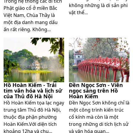
Trong hệ thống các di tích
không những là di sản phi
Phật giáo cổ ở miền Bắc
vật thể...
Việt Nam, Chùa Thầy là
một địa danh mang dấu
ấn rất riêng. Không...
Hồ Hoàn Kiếm - Trái
Đền Ngọc Sơn - Viên
tim văn hóa và lịch sử
ngọc sáng trên Hồ
của Thủ đô Hà Nội
Hoàn Kiếm
Hồ Hoàn Kiếm tọa lạc ngay
Đền Ngọc Sơn không chỉ là
trung tâm Thủ đô Hà Nội,
một công trình kiến trúc
thuộc địa phận phường
cổ kính mà còn là một
Hoàn Kiếm.Với diện tích
trong những di tích lịch sử
khoảng 12ha và chu...
và văn hóa quan...