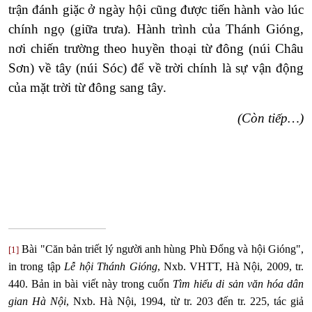
trận đánh giặc ở ngày hội cũng được tiến hành vào lúc
chính ngọ (giữa trưa). Hành trình của Thánh Gióng,
nơi chiến trường theo huyền thoại từ đông (núi Châu
Sơn) về tây (núi Sóc) để về trời chính là sự vận động
của mặt trời từ đông sang tây.
(Còn tiếp…)
Bài "Căn bản triết lý người anh hùng Phù Đổng và hội Gióng",
[1]
in trong tập
Lễ hội Thánh Gióng
, Nxb. VHTT, Hà Nội, 2009, tr.
440. Bản in bài viết này trong cuốn
Tìm hiểu di sản văn hóa dân
gian Hà Nội
, Nxb. Hà Nội, 1994, từ tr. 203 đến tr. 225, tác giả