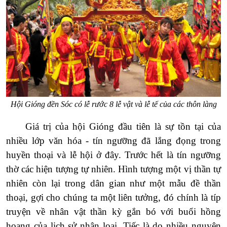
Hội Gióng đền Sóc có lễ rước 8 lễ vật và lễ tế của các thôn làng
Giá trị của hội Gióng đầu tiên là sự tồn tại của
nhiều lớp văn hóa - tín ngưỡng đã lắng đọng trong
huyền thoại và lễ hội ở đây. Trước hết là tín ngưỡng
thờ các hiện tượng tự nhiên. Hình tượng một vị thần tự
nhiên còn lại trong dân gian như một mẫu đề thần
thoại, gợi cho chúng ta một liên tưởng, đó chính là típ
truyện về nhân vật thần kỳ gắn bó với buổi hồng
hoang của lịch sử nhân loại. Tiếc là do nhiều nguyên