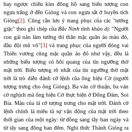
bay ngược chiều kim đồng hồ sang biểu tượng con
ngựa trắng ở đền Gióng và con ngựa sắt ở huyền tích
Gióng
[2]
. Cũng cần lưu ý trang phục của các "tướng
giặc" theo ghi chép của
Bắc Ninh tỉnh khảo dị
: "Người
con gái nào làm tướng thì thân mặc quần áo màu đỏ,
đầu đội mũ võ"
[3]
và trang phục của người đóng vai
Thiên vương cũng mặc quần áo đỏ như vậy, đều là
những biểu tượng có hồi quang của tín ngưỡng thờ
mặt trời. Biểu tượng rõ nhất của tín ngưỡng thờ mặt
trời là trò diễn đánh cờ lệnh của ông hiệu Cờ (người
tượng trưng cho ông Gióng). Ba ván cờ thuận, ba ván
cờ nghịch mà ông hiệu Cờ thực hiện ở Đống Đàm, Soi
Bia. Màu của lá cờ tượng trưng cho mặt trời. Đánh cờ
lệnh chính là miêu tả sự vận động của mặt trời theo
thời gian của một ngày: từ đông sang tây ban ngày và
từ tây sang đông ban đêm. Nghi thức Thánh Gióng ra