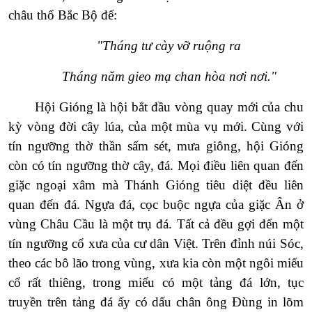
châu thổ Bắc Bộ để:
"Tháng tư cày vỡ ruộng ra
Tháng năm gieo mạ chan hòa nơi nơi."
Hội Gióng là hội bắt đầu vòng quay mới của chu
kỳ vòng đời cây lúa, của một mùa vụ mới. Cùng với
tín ngưỡng thờ thần sấm sét, mưa giông, hội Gióng
còn có tín ngưỡng thờ cây, đá. Mọi điều liên quan đến
giặc ngoại xâm mà Thánh Gióng tiêu diệt đều liên
quan đến đá. Ngựa đá, cọc buộc ngựa của giặc Ân ở
vùng Châu Cầu là một trụ đá. Tất cả đều gợi đến một
tín ngưỡng cổ xưa của cư dân Việt. Trên đỉnh núi Sóc,
theo các bô lão trong vùng, xưa kia còn một ngôi miếu
cổ rất thiêng, trong miếu có một tảng đá lớn, tục
truyền trên tảng đá ấy có dấu chân ông Đùng in lõm