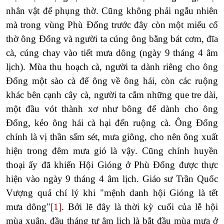
nhân vật để phụng thờ. Cũng không phải ngẫu nhiên
mà trong vùng Phù Đổng trước đây còn một miếu cổ
thờ ông Đổng và người ta cúng ông bằng bát cơm, đĩa
cà, cúng chay vào tiết mưa dông (ngày 9 tháng 4 âm
lịch). Mùa thu hoạch cà, người ta dành riêng cho ông
Đổng một sào cà để ông về ông hái, còn các ruộng
khác bên cạnh cây cà, người ta cắm những que tre dài,
một đầu vót thành xơ như bông để dành cho ông
Đổng, kẻo ông hái cà hại đến ruộng cà. Ông Đổng
chính là vị thần sấm sét, mưa giông, cho nên ông xuất
hiện trong đêm mưa gió là vậy. Cũng chính huyền
thoại ấy đã khiến Hội Gióng ở Phù Đổng được thực
hiện vào ngày 9 tháng 4 âm lịch. Giáo sư Trần Quốc
Vượng quả chí lý khi "mệnh danh hội Gióng là tết
mưa dông"
[1]
. Bởi lẽ đây là thời kỳ cuối của lễ hội
mùa xuân, đầu tháng tư âm lịch là bắt đầu mùa mưa ở