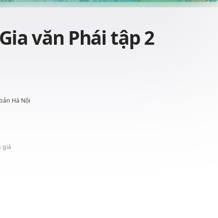
Gia văn Phái tập 2
 bản Hà Nội
 giá